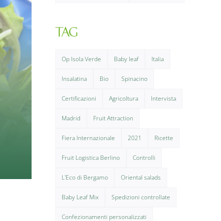
TAG
Op Isola Verde
Baby leaf
Italia
Insalatina
Bio
Spinacino
Certificazioni
Agricoltura
Intervista
Madrid
Fruit Attraction
Fiera Internazionale
2021
Ricette
Fruit Logistica Berlino
Controlli
L'Eco di Bergamo
Oriental salads
Baby Leaf Mix
Spedizioni controllate
Confezionamenti personalizzati