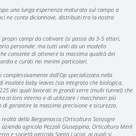
 dopo una lunga esperienza maturata sul campo a
oci ne conta diciannove, distribuiti tra la nostra
 propri campi da coltivare (si passa da 3-5 ettari,
oprio personale: ma tutti uniti da un modello
che consente di ottenere la massima qualità dei
ardia e curati nei minimi particolari.
ati complessivamente dall’Op specializzata nella
 insalate baby leaves (sia integrata che biologica,
25 dei quali lavorati in grandi serre (multi tunnel) che
al loro interno e di utilizzare i macchinari più
o di garantire la massima precisione e sicurezza.
sei realtà della Bergamasca (Orticoltura Sonzogni
, azienda agricola Pezzali Giuseppina, Orticoltura Merli
rra e società agricola Santa Lucia), ai quali si