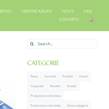
ERVIZI
CERTIFICAZIONI
NEWS
FAQ
CONTATTI
Cerca
per:
CATEGORIE
News
Curiosità
Prodotti
Eventi
Corporate
Benefici
Ricette
Produzione controllata
Produzione controllata
Senza categoria