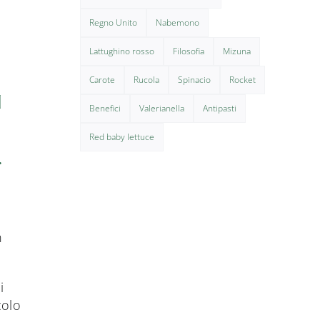
Regno Unito
Nabemono
Lattughino rosso
Filosofia
Mizuna
Carote
Rucola
Spinacio
Rocket
I
Benefici
Valerianella
Antipasti
Red baby lettuce
.
n
i
colo