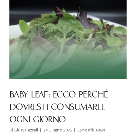
per
ogni
sportivo
BABY LEAF: ECCO PERCHÉ
DOVRESTI CONSUMARLE
OGNI GIORNO
Di
Giusy Pezzali
|
24 Giugno 2025
|
Curiosità
,
News