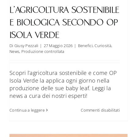
L’AGRICOLTURA SOSTENIBILE
E BIOLOGICA SECONDO OP
ISOLA VERDE
Di
Giusy Pezzali
|
27 Maggio 2026
|
Benefici
,
Curiosità
,
News
,
Produzione controllata
Scopri l’agricoltura sostenibile e come OP
Isola Verde la applica ogni giorno nella
produzione delle sue baby leaf. Leggi la
news a cura dei nostri esperti!
su
Continua a leggere
Commenti disabilitati
L’agricol
sostenibi
e
biologica