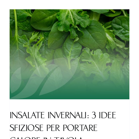
Proof:
quali
requisiti
devono
avere
le
insalatin
INSALATE INVERNALI: 3 IDEE
SFIZIOSE PER PORTARE