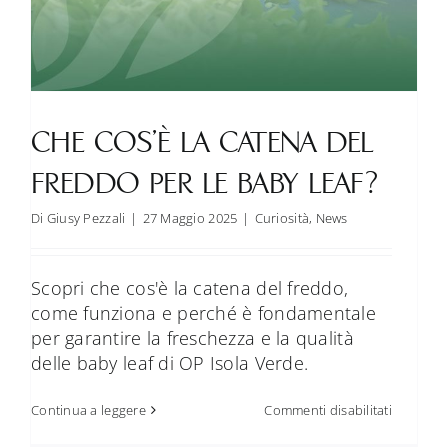
CHE COS’È LA CATENA DEL
FREDDO PER LE BABY LEAF?
Di
Giusy Pezzali
|
27 Maggio 2025
|
Curiosità
,
News
Scopri che cos'è la catena del freddo,
come funziona e perché è fondamentale
per garantire la freschezza e la qualità
delle baby leaf di OP Isola Verde.
su
Continua a leggere
Commenti disabilitati
Che
cos’è