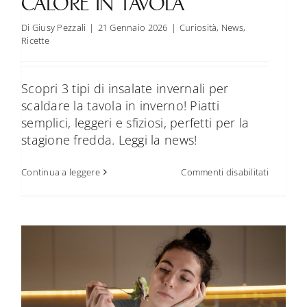
CALORE IN TAVOLA
Di
Giusy Pezzali
|
21 Gennaio 2026
|
Curiosità
,
News
,
Ricette
Scopri 3 tipi di insalate invernali per
scaldare la tavola in inverno! Piatti
semplici, leggeri e sfiziosi, perfetti per la
stagione fredda. Leggi la news!
su
Continua a leggere
Commenti disabilitati
Insalate
invernali:
3
idee
sfiziose
per
portare
calore
in
tavola