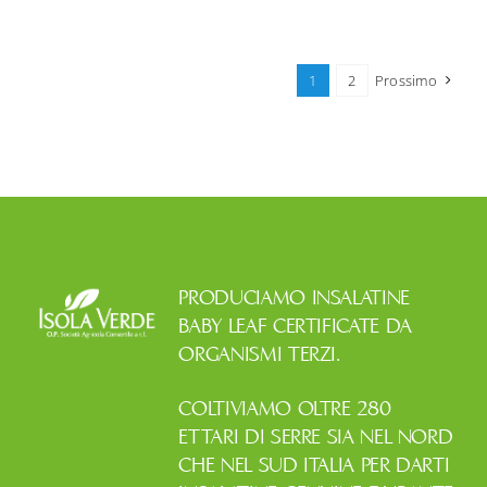
la
catena
del
freddo
1
2
Prossimo
per
le
baby
leaf?
PRODUCIAMO INSALATINE
BABY LEAF CERTIFICATE DA
ORGANISMI TERZI.
COLTIVIAMO OLTRE 280
ETTARI DI SERRE SIA NEL NORD
CHE NEL SUD ITALIA PER DARTI