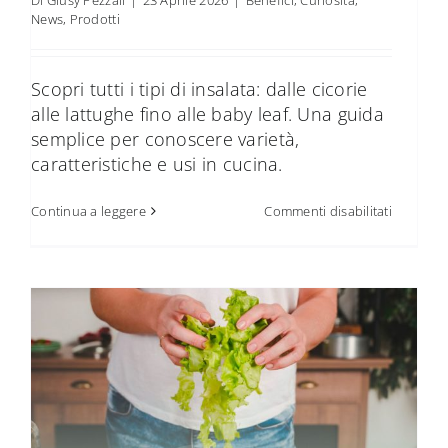
News
,
Prodotti
Scopri tutti i tipi di insalata: dalle cicorie
alle lattughe fino alle baby leaf. Una guida
semplice per conoscere varietà,
caratteristiche e usi in cucina.
su
Continua a leggere
Commenti disabilitati
Tutti
i
tipi
di
insalata:
varietà
e
differenz
principali