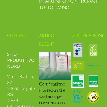
INSALATINE GENUINE DURANTE
TUTTO L’ANNO.
CONTATTI
ARTICOLI
CERTIFICAZIONI
RECENTI
SITO
PRODUTTIVO
NORD
Via C. Battisti,
82
Certificazione
24060 Telgate
IFS: requisiti e
BG
vantaggi per
T +39
consumatori e
035.4497356