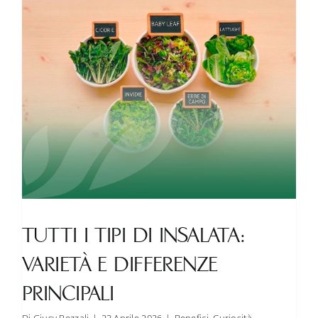
secondo
OP
Isola
Verde
TUTTI I TIPI DI INSALATA:
VARIETÀ E DIFFERENZE
PRINCIPALI
Di
Giusy Pezzali
|
23 Aprile 2026
|
Benefici
,
Curiosità
,