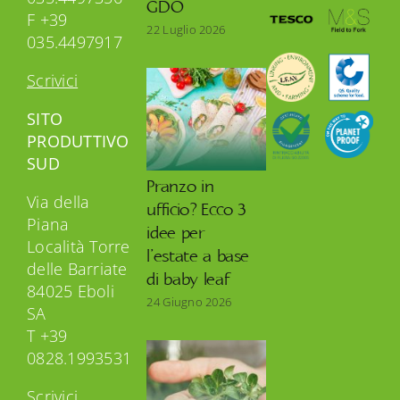
GDO
F +39
22 Luglio 2026
035.4497917
Scrivici
SITO
PRODUTTIVO
SUD
Pranzo in
Via della
ufficio? Ecco 3
Piana
idee per
Località Torre
l’estate a base
delle Barriate
di baby leaf
84025 Eboli
24 Giugno 2026
SA
T +39
0828.1993531
Scrivici