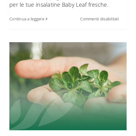
per le tue insalatine Baby Leaf fresche.
su
Continua a leggere
Commenti disabilitati
Certifica
IFS:
requisiti
e
vantaggi
per
consumat
e
GDO