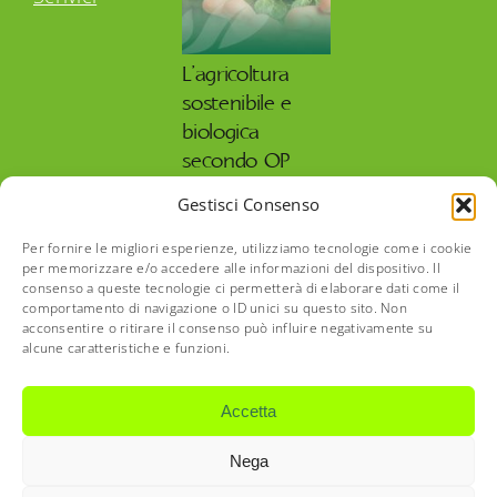
L’agricoltura
sostenibile e
biologica
secondo OP
Isola Verde
Gestisci Consenso
27 Maggio 2026
Per fornire le migliori esperienze, utilizziamo tecnologie come i cookie
per memorizzare e/o accedere alle informazioni del dispositivo. Il
consenso a queste tecnologie ci permetterà di elaborare dati come il
comportamento di navigazione o ID unici su questo sito. Non
acconsentire o ritirare il consenso può influire negativamente su
alcune caratteristiche e funzioni.
©2022-26 O.P. Isola Verde Società Agricola Consortile a
Responsabilità Limitata | Via Cesare Battisti, 82 | 24060
Accetta
Telgate BG | P IVA IT-04007540166 | REA BG – 427458 |
Capitale sociale interamente versato € 10.200,00 |
Nega
Trasparenza
|
opisolaverde@legalmail.it
|
CD
T04ZHR3
|
Privacy Policy
|
Cookie Policy
| Concept by
Mr