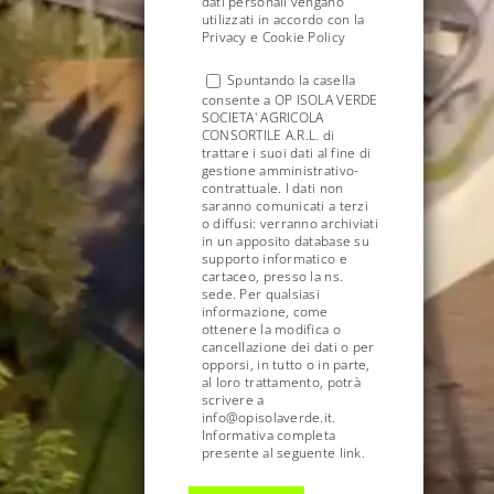
dati personali vengano
utilizzati in accordo con la
Privacy e Cookie Policy
Spuntando la casella
consente a OP ISOLA VERDE
SOCIETA' AGRICOLA
CONSORTILE A.R.L. di
trattare i suoi dati al fine di
gestione amministrativo-
contrattuale. I dati non
saranno comunicati a terzi
o diffusi: verranno archiviati
in un apposito database su
supporto informatico e
cartaceo, presso la ns.
sede. Per qualsiasi
informazione, come
ottenere la modifica o
cancellazione dei dati o per
opporsi, in tutto o in parte,
al loro trattamento, potrà
scrivere a
info@opisolaverde.it.
Informativa completa
presente al seguente link.