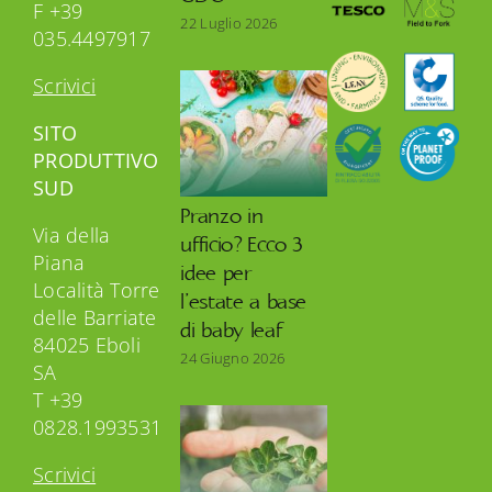
F +39
22 Luglio 2026
035.4497917
Scrivici
SITO
PRODUTTIVO
SUD
Pranzo in
Via della
ufficio? Ecco 3
Piana
idee per
Località Torre
l’estate a base
delle Barriate
di baby leaf
84025 Eboli
24 Giugno 2026
SA
T +39
0828.1993531
Scrivici