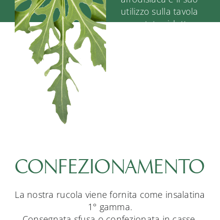
FAQ
utilizzo sulla tavola
era stato ridotto.
Contatti
È stata riscoperta di
recente, fino a
diventare una delle
insalatine più
mangiate sia nel
bacino del
Mediterraneo che in
tutta Europa.
CONFEZIONAMENTO
La nostra rucola viene fornita come insalatina
1° gamma.
Consegnata sfusa o confezionata in casse,