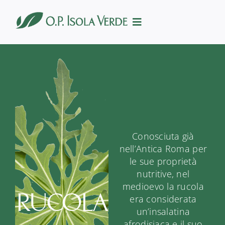
Salta
al
Toggle
contenuto
Navigation
Azienda
Prodotti
Produzione
Qualità
Conosciuta già
nell’Antica Roma per
Servizi
le sue proprietà
nutritive, nel
Certificazioni
medioevo la rucola
RUCOLA
era considerata
News
un’insalatina
afrodisiaca e il suo