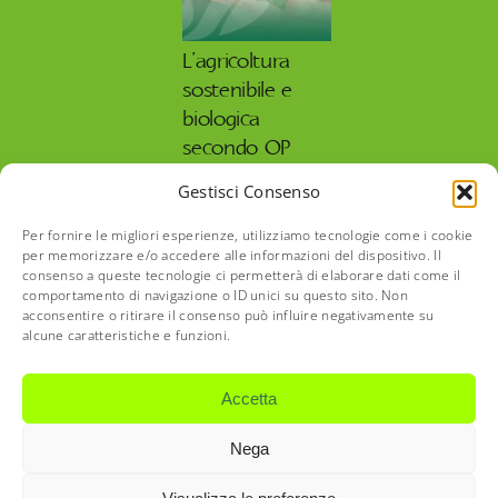
L’agricoltura
sostenibile e
biologica
secondo OP
Isola Verde
Gestisci Consenso
27 Maggio 2026
Per fornire le migliori esperienze, utilizziamo tecnologie come i cookie
per memorizzare e/o accedere alle informazioni del dispositivo. Il
consenso a queste tecnologie ci permetterà di elaborare dati come il
comportamento di navigazione o ID unici su questo sito. Non
acconsentire o ritirare il consenso può influire negativamente su
alcune caratteristiche e funzioni.
©2022-26 O.P. Isola Verde Società Agricola Consortile a
Responsabilità Limitata | Via Cesare Battisti, 82 | 24060
Accetta
Telgate BG | P IVA IT-04007540166 | REA BG – 427458 |
Capitale sociale interamente versato € 10.200,00 |
Nega
Trasparenza
|
opisolaverde@legalmail.it
|
CD
T04ZHR3
|
Privacy Policy
|
Cookie Policy
| Concept by
Mr