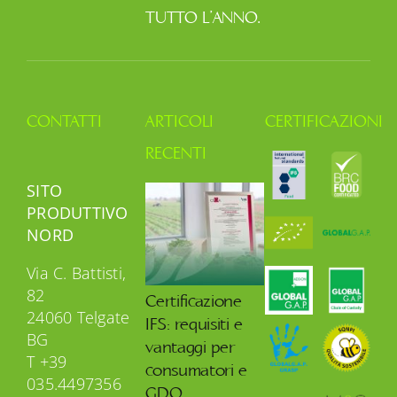
TUTTO L’ANNO.
CONTATTI
ARTICOLI
CERTIFICAZIONI
RECENTI
SITO
PRODUTTIVO
NORD
Via C. Battisti,
82
Certificazione
24060 Telgate
IFS: requisiti e
BG
vantaggi per
T +39
consumatori e
035.4497356
GDO