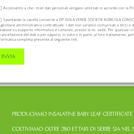
Acconsento a che i miei dati personali vengano utilizzati in accordo con la Pr
Spuntando la casella consente a OP ISOLA VERDE SOCIETA' AGRICOLA CONSORTILE
 gestione amministrativo-contrattuale. I dati non saranno comunicati a terzi o di
tabase su supporto informatico e cartaceo, presso la ns. sede. Per qualsiasi 
cancellazione dei dati o per opporsi, in tutto o in parte, al loro trattamento, po
formativa completa presente al seguente link.
PRODUCIAMO INSALATINE BABY LEAF CERTIFICATE
COLTIVIAMO OLTRE 280 ETTARI DI SERRE SIA NEL 