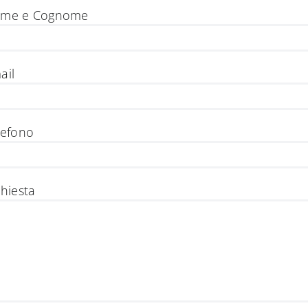
me e Cognome
ail
lefono
chiesta