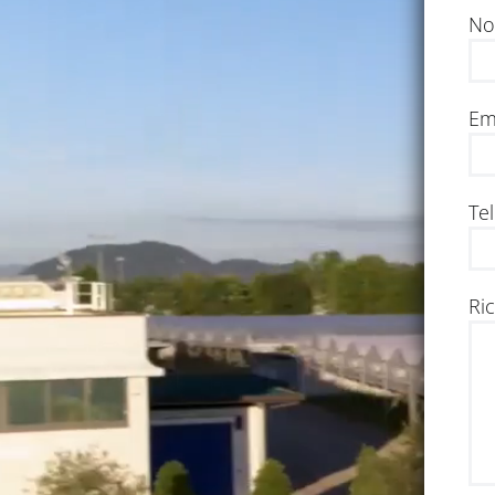
No
Em
Te
Ri