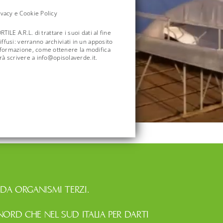
ivacy e Cookie Policy
 A.R.L. di trattare i suoi dati al fine
ffusi: verranno archiviati in un apposito
informazione, come ottenere la modifica
trà scrivere a info@opisolaverde.it.
 DA ORGANISMI TERZI.
NORD CHE NEL SUD ITALIA PER DARTI