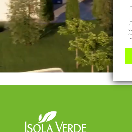
di
da
o 
In