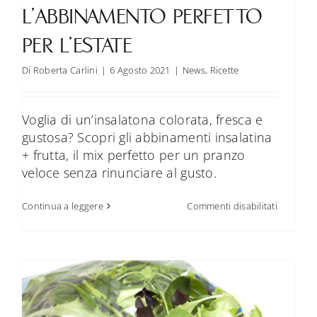
L’ABBINAMENTO PERFETTO
FAQ
PER L’ESTATE
Contatti
Di
Roberta Carlini
|
6 Agosto 2021
|
News
,
Ricette
Voglia di un’insalatona colorata, fresca e
gustosa? Scopri gli abbinamenti insalatina
+ frutta, il mix perfetto per un pranzo
veloce senza rinunciare al gusto.
su
Continua a leggere
Commenti disabilitati
Baby
leaf
e
frutta:
l’abbina
perfetto
per
l’estate