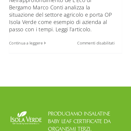
Bergamo Marco Conti analizza la
situazione del settore agricolo e porta OP
Isola Verde come esempio di azienda al
passo con i tempi. Leggi l’articolo.
su
Continua a leggere
Commenti disabilitati
L’agricol
è
un
settore
ancora
in
crescita
PRODUCIAMO INSALATINE
BABY LEAF CERTIFICATE DA
ORGANISMI TERZI.