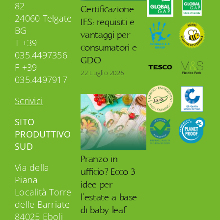
82
Certificazione
24060 Telgate
IFS: requisiti e
BG
vantaggi per
T +39
consumatori e
035.4497356
GDO
F +39
22 Luglio 2026
035.4497917
Scrivici
SITO
PRODUTTIVO
SUD
Pranzo in
Via della
ufficio? Ecco 3
Piana
idee per
Località Torre
l’estate a base
delle Barriate
di baby leaf
84025 Eboli