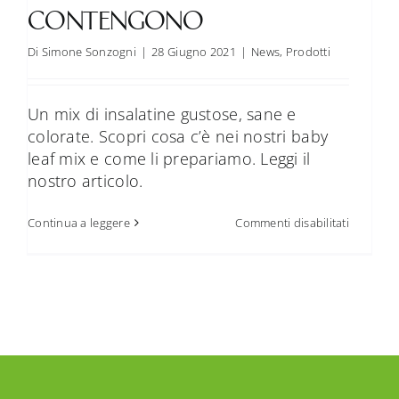
CONTENGONO
FAQ
Di
Simone Sonzogni
|
28 Giugno 2021
|
News
,
Prodotti
Contatti
Un mix di insalatine gustose, sane e
colorate. Scopri cosa c’è nei nostri baby
leaf mix e come li prepariamo. Leggi il
nostro articolo.
su
Continua a leggere
Commenti disabilitati
Baby
Leaf
Mix:
cosa
conteng