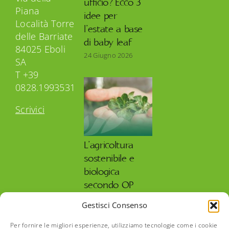
ufficio? Ecco 3
Piana
idee per
Località Torre
l’estate a base
delle Barriate
di baby leaf
84025 Eboli
24 Giugno 2026
SA
T +39
0828.1993531
Scrivici
L’agricoltura
sostenibile e
biologica
secondo OP
Isola Verde
Gestisci Consenso
27 Maggio 2026
Per fornire le migliori esperienze, utilizziamo tecnologie come i cookie