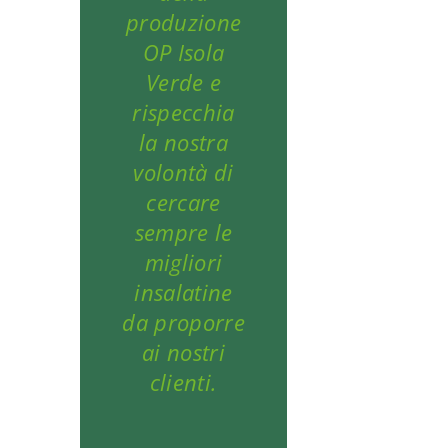
produzione
OP Isola
Verde e
rispecchia
la nostra
volontà di
cercare
sempre le
migliori
insalatine
da proporre
ai nostri
clienti.