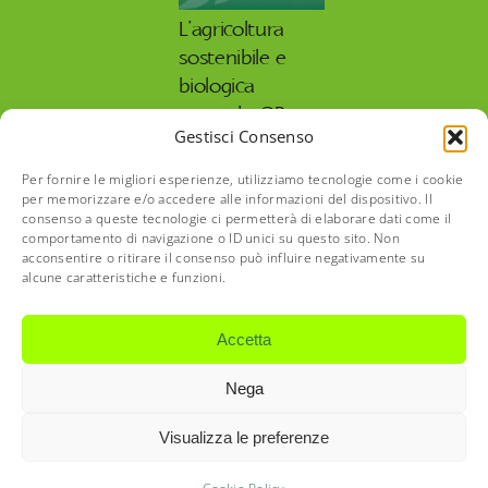
L’agricoltura
sostenibile e
biologica
secondo OP
Gestisci Consenso
Isola Verde
27 Maggio 2026
Per fornire le migliori esperienze, utilizziamo tecnologie come i cookie
per memorizzare e/o accedere alle informazioni del dispositivo. Il
consenso a queste tecnologie ci permetterà di elaborare dati come il
comportamento di navigazione o ID unici su questo sito. Non
acconsentire o ritirare il consenso può influire negativamente su
alcune caratteristiche e funzioni.
©2022-23 O.P. Isola Verde Società Agricola Consortile a
Accetta
Responsabilità Limitata | Via Cesare Battisti, 82 | 24060
Telgate BG | P IVA IT-04007540166 | REA BG – 427458 |
Nega
Capitale sociale interamente versato € 10.200,00 |
opisolaverde@legalmail.it | CD T04ZHR3 | Privacy Policy |
Visualizza le preferenze
Cookie Policy | Concept by Mr Keting