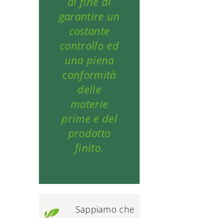
al fine di
garantire un
costante
controllo ed
una piena
conformità
delle
materie
prime e del
prodotto
finito.
Sappiamo che