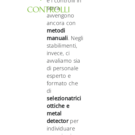
e i controlli in
serra
CONTROLLI
avvengono
ancora con
metodi
manuali
. Negli
stabilimenti,
invece, ci
avvaliamo sia
di personale
esperto e
formato che
di
selezionatrici
ottiche e
metal
detector
per
individuare