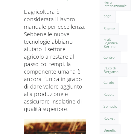
Fiera
Internazionale
L’agricoltura è
2021
considerata il lavoro
manuale per eccellenza.
Ricette
Sebbene le nuove
Fruit
tecnologie abbiano
Logistica
Berlino
aiutato il settore
agricolo a restare al
Controlli
passo coi tempi, la
L'Eco di
componente umana è
Bergamo
ancora l’unica in grado
Carote
di dare valore aggiunto
alla produzione e
Rucola
assicurare insalatine di
Spinacio
qualità superiore.
Rocket
Benefici