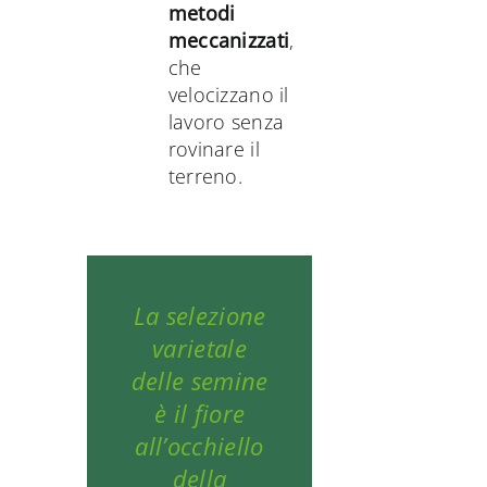
metodi
meccanizzati
,
che
velocizzano il
lavoro senza
rovinare il
terreno.
La selezione
varietale
delle semine
è il fiore
all’occhiello
della