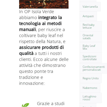
Valerianella
In OP Isola Verde
Antipasti
abbiamo
integrato la
tecnologia ai metodi
Red baby
lettuce
manuali
, per riuscire a
coltivare baby leaf nel
Oriental
salads
rispetto della Natura, e
Baby Leaf
assicurare prodotti di
Mix
qualità
a tutti i nostri
Spedizioni
clienti. Ecco alcune delle
controllate
attività che dimostrano
Confezionamenti
personalizzati
questo ponte tra
tradizione e
Regno Unito
innovazione:
Nabemono
Lattughino
rosso
Grazie a studi