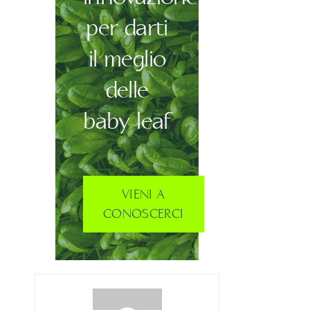
per darti
il meglio
delle
baby leaf
VIENI A
CONOSCERCI