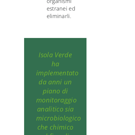
organismi
estranei ed
eliminarli.
Isola Verde
ha
implementato
da anni un
piano di
monitoraggio
analitico sia
microbiologico
che chimico