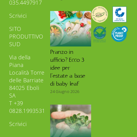
035.4497917
Scrivici
SITO
PRODUTTIVO
SUD
Pranzo in
Via della
ufficio? Ecco 3
Piana
idee per
Località Torre
l’estate a base
delle Barriate
di baby leaf
84025 Eboli
24 Giugno 2026
SA
T +39
0828.1993531
Scrivici