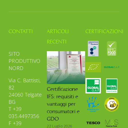
CONTATTI
ARTICOLI
CERTIFICAZIONI
RECENTI
SITO
PRODUTTIVO
NORD
Via C. Battisti,
82
Certificazione
24060 Telgate
IFS: requisiti e
BG
vantaggi per
T +39
consumatori e
035.4497356
GDO
F +39
22 Luglio 2026