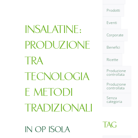
FAQ
Prodotti
Contatti
Eventi
INSALATINE:
Corporate
PRODUZIONE
Benefici
TRA
Ricette
Produzione
TECNOLOGIA
controllata
Produzione
controllata
E METODI
Senza
categoria
TRADIZIONALI
TAG
IN OP ISOLA