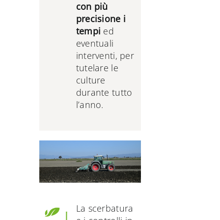
con più
precisione i
tempi
ed
eventuali
interventi, per
tutelare le
culture
durante tutto
l’anno.
La scerbatura
I