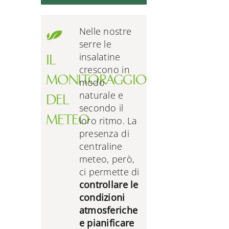
Nelle nostre
serre le
insalatine
IL
crescono in
MONITORAGGIO
modo
naturale e
DEL
secondo il
METEO
loro ritmo. La
presenza di
centraline
meteo, però,
ci permette di
controllare le
condizioni
atmosferiche
e pianificare